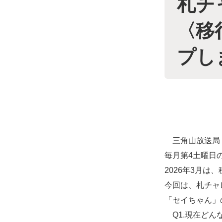
札チ
〈移
プし
三角山放送局（
毎月第4土曜日
2026年3月
今回は、札チャ
「セイちゃん」
Q1.現在どん