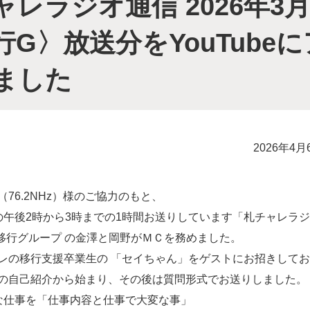
ャレラジオ通信 2026
行G〉放送分をYouTube
ました
2026年4月
76.2NHz）様のご協力のもと、
の午後2時から3時までの1時間お送りしています「札チャレラ
は、移行グループ の金澤と岡野がＭＣを務めました。
レの移行支援卒業生の 「セイちゃん」をゲストにお招きして
の自己紹介から始まり、その後は質問形式でお送りしました。
な仕事を「仕事内容と仕事で大変な事」