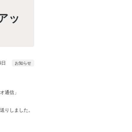
年3月
にアッ
6日
お知らせ
ジオ通信」
お送りしました。